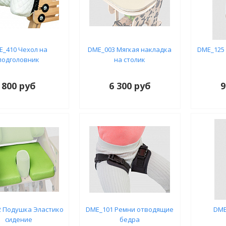
E_410 Чехол на
DME_003 Мягкая накладка
DME_125
подголовник
на столик
800 руб
6 300 руб
9
 Подушка Эластико
DME_101 Ремни отводящие
DME
сидение
бедра