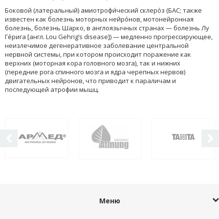
Боковой (латеральный) амиотрофи́ческий склеро́з (БАС; также
известен как болезнь моторных нейро́нов, мотонейронная
болезнь, болезнь Шарко, в англоязычных странах — болезнь Лу
Ге́рига [англ. Lou Gehrig’s disease]) — медленно прогрессирующее,
неизлечимое дегенеративное заболевание центральной
нервной системы, при котором происходит поражение как
верхних (моторная кора головного мозга), так и нижних
(передние рога спинного мозга и ядра черепных нервов)
двигательных нейронов, что приводит к параличам и
последующей атрофии мышц.
Меню