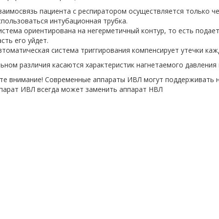
заимосвязь пациента с респиратором осуществляется только че
спользоваться интубационная трубка.
истема ориентирована на негерметичный контур, то есть подает
асть его уйдет.
втоматическая система триггирования компенсирует утечки каж
ьном различия касаются характеристик нагнетаемого давления 
те внимание! Современные аппараты ИВЛ могут поддерживать не
ппарат ИВЛ всегда может заменить аппарат НВЛ