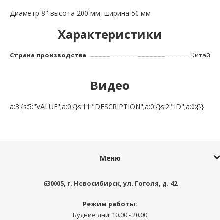
Диаметр 8" высота 200 мм, ширина 50 мм
Характеристики
Страна производства
Китай
Видео
a:3:{s:5:"VALUE";a:0:{}s:11:"DESCRIPTION";a:0:{}s:2:"ID";a:0:{}}
Меню
630005
, г.
Новосибирск
,
ул. Гоголя, д. 42
Режим работы:
Будние дни: 10.00 - 20.00