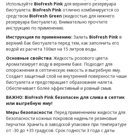
Используйте
BioFresh
Pink
для верхнего резервуара
биотуалета.
BioFresh
Pink
отлично комбинируется со
средством
BioFresh
Green
(жидкостью для нижнего
резервуара биотуалета). Внимательно прочтите
инструкцию по применению.
Инструкция по применению:
Залить
BioFresh
Pink
в
верхний бак биотуалета перед тем, как заполнить его
водой из расчета 100мл на 15 литров воды.
Основные свойства
: Жидкость розового цвета.
Ароматизирует воду в верхнем баке. Подходит для
опорожнения в септическую емкость и выгребную яму.
Создает защитный слой на внутренней поверхности чаши
биотуалета и предотвращает образование налета.
Обеспечивает более эффективный и ровный смыв.
ВАЖНО:
BioFresh
Pink
безопасен для слива в септик
или выгребную яму!
Меры безопасности
: Перед применением жидкости для
безопасности кожных покровов наденьте резиновые
перчатки. Хранить в заводской упаковке при температуре
от -30 до +35 градусов. Срок годности 3 года с даты