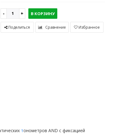
В КОРЗИНУ
Поделиться
Сравнение
Избранное
атических
т
онометров AND с фиксацией