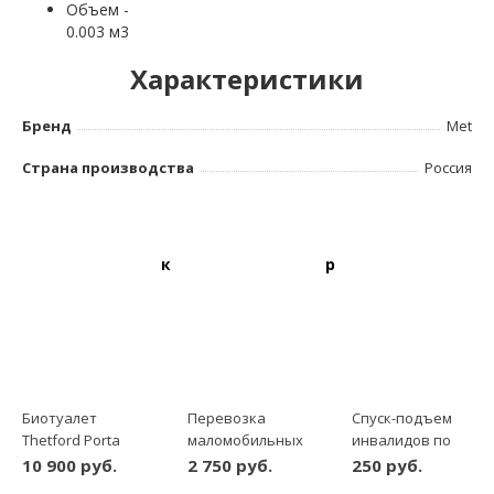
Объем -
0.003 м3
Характеристики
Бренд
Met
Страна производства
Россия
Рекомендуемые товары:
Биотуалет
Перевозка
Спуск-подъем
Thetford Porta
маломобильных
инвалидов по
Potti 165 Люкс
пассажиров по
этажам
10 900 руб.
2 750 руб.
250 руб.
Новосибирску