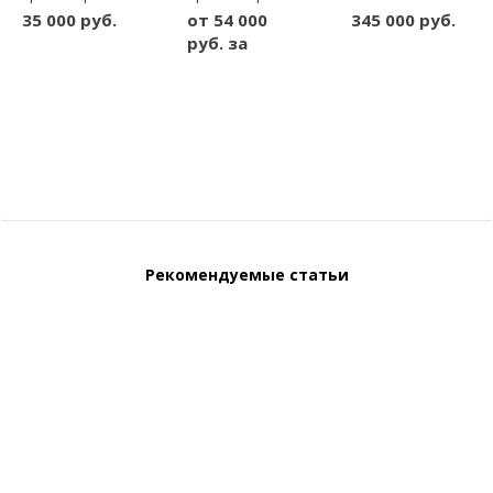
электродвигателем
ROHO Quadtro
пассивной
35 000 руб.
от 54 000
345 000 руб.
LY901-MB
Select НP
механотерапии
руб. за
ИМИТРОН
Рекомендуемые статьи