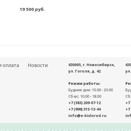
19 500 руб.
шт
-
+
и оплата
Новости
630005
, г.
Новосибирск
,
63
ул. Гоголя, д. 42
ул
Режим работы:
Ре
Будние дни: 10.00 - 20.00
Буд
Сб-вс: 10.00 - 18.00
Сб:
+7 (383) 209-07-12
+7 
+7 (999) 315-13-44
+7 
info@e-kislorod.ru
in