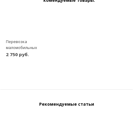
Рекомендуемые товары:
Перевозка
маломобильных
пассажиров по
2 750 руб.
Новосибирску
шт
-
+
Рекомендуемые статьи