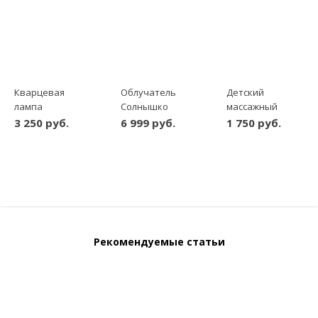
Кварцевая
Облучатель
Детский
лампа
Солнышко
массажный
КРИСТАЛЛ
ОУФК-01
коврик F0810
3 250 руб.
6 999 руб.
1 750 руб.
открытого типа
шт
-
+
Рекомендуемые статьи