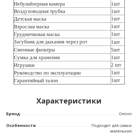
Небулайзерная камера
1шт
Воздуховодная трубка
1шт
1шт
Детская маска
1шт
Взрослая маска
1шт
Грудничковая маска
Загубник для дыхания через рот
1шт
Сменные фильтры
5шт
Сумка для хранения
1шт
2 шт
Игрушки
1шт
Руководство по эксплуатации
1шт
Гарантийный талон
Характеристики
Бренд
Omron
Особенности
Подходит для самых
маленьких