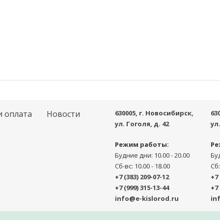
и оплата
Новости
630005
, г.
Новосибирск
,
63
ул. Гоголя, д. 42
ул
Режим работы:
Ре
Будние дни: 10.00 - 20.00
Буд
Сб-вс: 10.00 - 18.00
Сб:
+7 (383) 209-07-12
+7 
+7 (999) 315-13-44
+7 
info@e-kislorod.ru
in