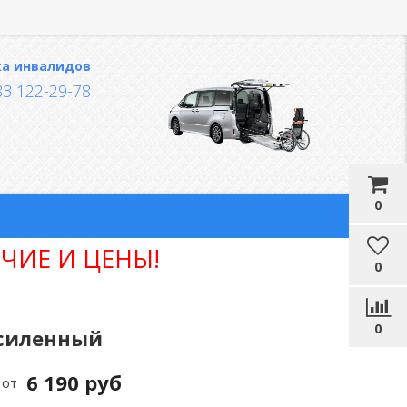
ка инвалидов
83 122-29-78
0
ЧИЕ И ЦЕНЫ!
0
0
усиленный
6 190 руб
от