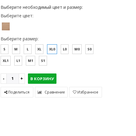
Выберите необходимый цвет и размер:
Выберите цвет:
Выберите размер:
S
M
L
XL
XL0
L0
M0
S0
XL1
L1
M1
S1
В КОРЗИНУ
Поделиться
Сравнение
Избранное