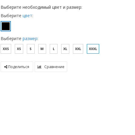
Выберите необходимый цвет и размер:
Выберите
цвет
:
Выберите
размер
:
XXS
XS
S
M
L
XL
XXL
XXXL
Поделиться
Сравнение