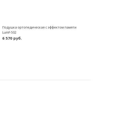
Подушка ортопедическая с эффектом памяти
LumF-502
6 570 руб.
шт
-
+