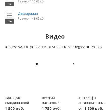
Размер: 116.62 кб
Декларация
Размер: 141.05 кб
Видео
a:3:{s:5:"VALUE";a:0:{}s:11:"DESCRIPTION";a:0:{}s:2:"ID";a:0:{}}
Рекомендуемые товары:
Палки для
Детский
311 Гольфы
скандинавской
массажный
антиварикозные
ходьбы (пара)
коврик F0810
1 класс
1 500 руб.
1 750 руб.
от 1 600 руб.