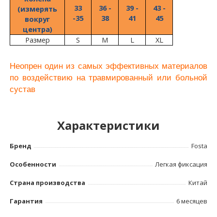
3
3
3
6 -
39 -
4
3 -
(измерять
-
3
5
38
41
45
вокруг
центра)
Размер
S
M
L
XL
Неопрен один из самых эффективных материалов
по воздействию на травмированный или больной
сустав
Характеристики
Бренд
Fosta
Особенности
Легкая фиксация
Страна производства
Китай
Гарантия
6 месяцев