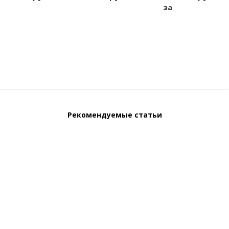
модель Е0673
компрессии
за
шт
-
+
Рекомендуемые статьи